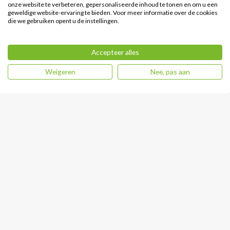
onze website te verbeteren, gepersonaliseerde inhoud te tonen en om u een
geweldige website-ervaring te bieden. Voor meer informatie over de cookies
die we gebruiken opent u de instellingen.
Accepteer alles
Weigeren
Nee, pas aan
Forza-
NOKEE-U King
Fietsen_DISPLAY
Meter
LCD C900E
Heb je een vraag?
0341 – 217 017
klantenservice@forzafietsen.nl