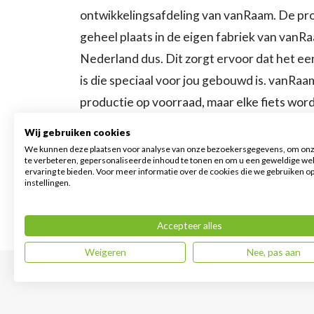
ontwikkelingsafdeling van vanRaam. De pro
geheel plaats in de eigen fabriek van vanRa
Nederland dus. Dit zorgt ervoor dat het een
is die speciaal voor jou gebouwd is. vanRaa
productie op voorraad, maar elke fiets wor
gefabriceerd. Door deze vorm van producti
Wij gebruiken cookies
fiets compleet naar jouw wens aan te passe
We kunnen deze plaatsen voor analyse van onze bezoekersgegevens, om onz
te verbeteren, gepersonaliseerde inhoud te tonen en om u een geweldige we
passende fiets hebt. Let’s all cycle!
ervaring te bieden. Voor meer informatie over de cookies die we gebruiken o
instellingen.
Accepteer alles
Weigeren
Nee, pas aan