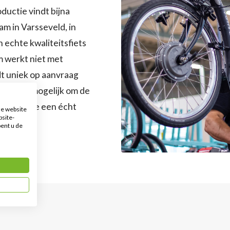
ductie vindt bijna
am in Varsseveld, in
 echte kwaliteitsfiets
m werkt niet met
dt uniek op aanvraag
e is het mogelijk om de
n, zodat je een écht
e website
bsite-
pent u de