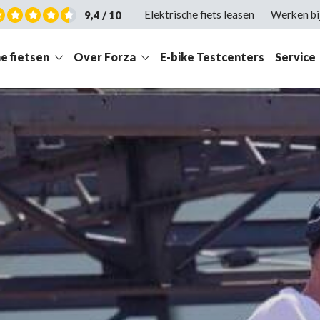
Elektrische fiets leasen
Werken bi
9,4 / 10
e fietsen
Over Forza
E-bike Testcenters
Service