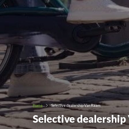
Home
Selective dealership Van Raam
Selective dealershi