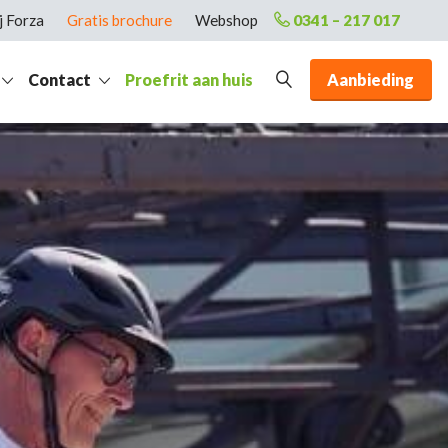
j Forza
Gratis brochure
Webshop
0341 – 217 017
Contact
Proefrit aan huis
Aanbieding