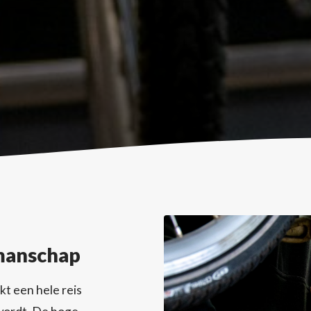
manschap
kt een hele reis