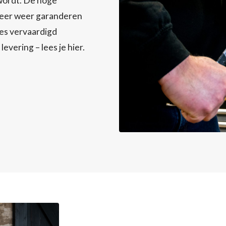
 wordt. De hoge
 keer weer garanderen
es vervaardigd
evering – lees je hier.