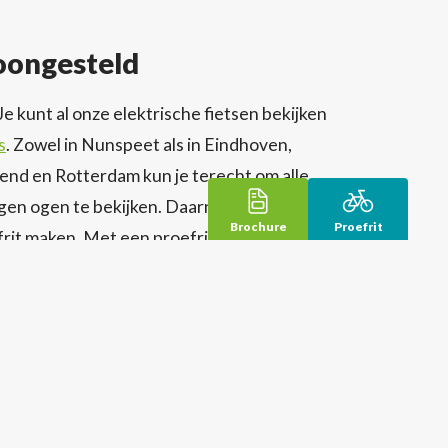
oongesteld
 Je kunt al onze elektrische fietsen bekijken
s
. Zowel in Nunspeet als in Eindhoven,
nd en Rotterdam kun je terecht om alle
gen ogen te bekijken. Daarnaast kun je in
Brochure
Proefrit
frit maken. Met een proefrit ervaar je zelf
anschap waarmee deze e-bikes zijn gemaakt.
n E-bike Testcenter te komen? Geen
ezier bij je langs voor een
gratis proefrit
eur geeft je graag persoonlijk advies,
n hoogwaardige e-bike fietst.