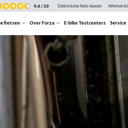
Elektrische fiets leasen
Werken bi
9,4 / 10
e fietsen
Over Forza
E-bike Testcenters
Service