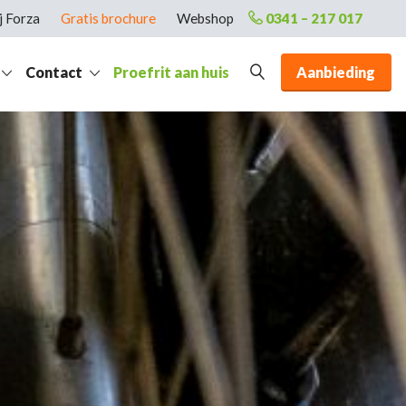
j Forza
Gratis brochure
Webshop
0341 – 217 017
Contact
Proefrit aan huis
Aanbieding