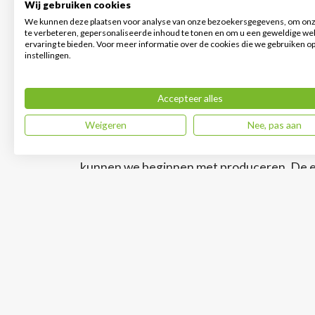
Wij gebruiken cookies
We kunnen deze plaatsen voor analyse van onze bezoekersgegevens, om onz
te verbeteren, gepersonaliseerde inhoud te tonen en om u een geweldige we
Hoogwaardige materiale
ervaring te bieden. Voor meer informatie over de cookies die we gebruiken o
instellingen.
Zodra het ontwerp van de elektrische fiet
Accepteer alles
we een prototype. We testen uitgebreid ve
Hierdoor kunnen we goed testen welke mat
Weigeren
Nee, pas aan
geschikt zijn. Wanneer het team de perfecte
kunnen we beginnen met produceren. De el
worden in de fabriek in Nunspeet door een
elkaar gemonteerd. Daarna gaat de e-bike 
verschillende kwaliteitsrondes. Zo kunnen 
garanderen.