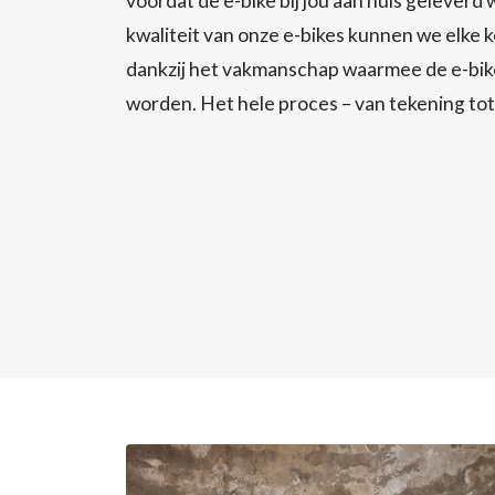
voordat de e-bike bij jou aan huis geleverd
kwaliteit van onze e-bikes kunnen we elke
dankzij het vakmanschap waarmee de e-bik
worden. Het hele proces – van tekening tot l