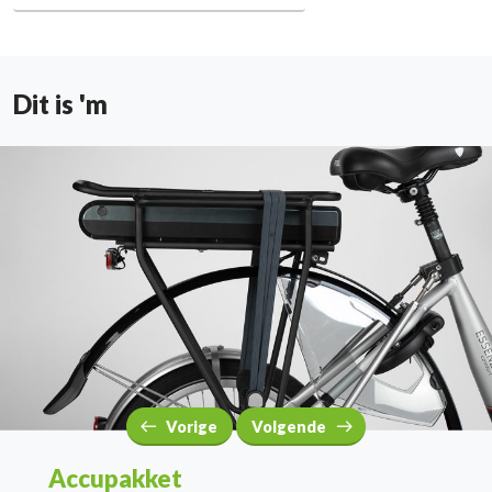
Dit is 'm
Vorige
Volgende
Accupakket
Drie wielen
Altijd zichtbaar