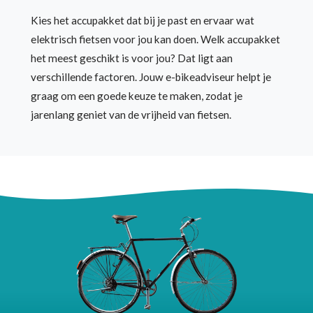
Kies het accupakket dat bij je past en ervaar wat
Een driewieler is vooral geschikt wanneer je door
Met een driewieler van Forza Fietsen ben je altijd
elektrisch fietsen voor jou kan doen. Welk accupakket
evenwichtsproblemen wat instabieler bent. Een
zichtbaar voor je medeweggebruikers. De
het meest geschikt is voor jou? Dat ligt aan
driewieler geeft je het vertrouwen in fietsen weer
ledverlichting van de elektrische fiets schakel je
verschillende factoren. Jouw e-bikeadviseur helpt je
terug, waardoor je ook een stukje vrijheid terugkrijgt.
gemakkelijk zelf in en uit met het bedieningspaneel op
graag om een goede keuze te maken, zodat je
het stuur.
jarenlang geniet van de vrijheid van fietsen.