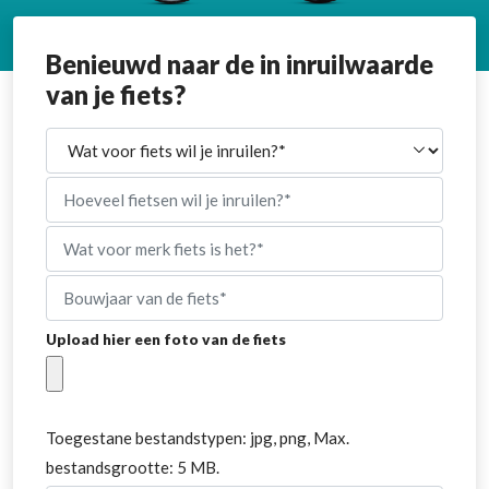
Benieuwd naar de in inruilwaarde
van je fiets?
Wat
voor
soort
fiets
Hoeveel
wil
fietsen
je
wil
inruilen?
je
Wat
(Vereist)
inruilen?
voor
(Vereist)
merk
fiets
Bouwjaar
is
van
het?
fiets
Upload hier een foto van de fiets
Toegestane bestandstypen: jpg, png, Max.
bestandsgrootte: 5 MB.