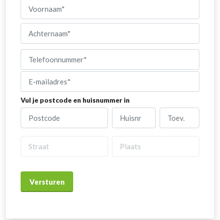
Naam
(Vereist)
Voornaam
Achternaam
Telefoonnumer
(Vereist)
E-
mailadres
(Vereist)
Vul je postcode en huisnummer in