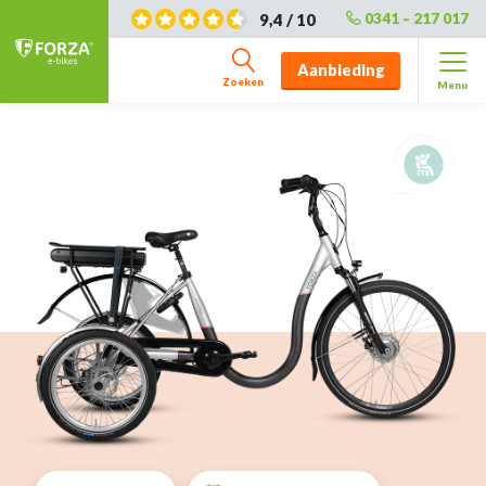
9,4 / 10
0341 – 217 017
Aanbieding
Zoeken
Menu