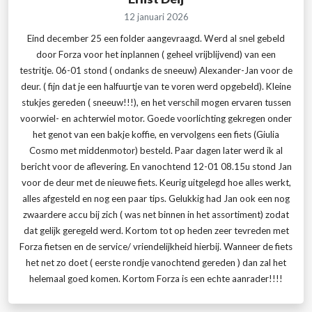
12 januari 2026
Eind december 25 een folder aangevraagd. Werd al snel gebeld
door Forza voor het inplannen ( geheel vrijblijvend) van een
testritje. 06-01 stond ( ondanks de sneeuw) Alexander-Jan voor de
deur. ( fijn dat je een halfuurtje van te voren werd opgebeld). Kleine
stukjes gereden ( sneeuw!!!), en het verschil mogen ervaren tussen
voorwiel- en achterwiel motor. Goede voorlichting gekregen onder
het genot van een bakje koffie, en vervolgens een fiets (Giulia
Cosmo met middenmotor) besteld. Paar dagen later werd ik al
bericht voor de aflevering. En vanochtend 12-01 08.15u stond Jan
voor de deur met de nieuwe fiets. Keurig uitgelegd hoe alles werkt,
alles afgesteld en nog een paar tips. Gelukkig had Jan ook een nog
zwaardere accu bij zich ( was net binnen in het assortiment) zodat
dat gelijk geregeld werd. Kortom tot op heden zeer tevreden met
Forza fietsen en de service/ vriendelijkheid hierbij. Wanneer de fiets
het net zo doet ( eerste rondje vanochtend gereden ) dan zal het
helemaal goed komen. Kortom Forza is een echte aanrader!!!!