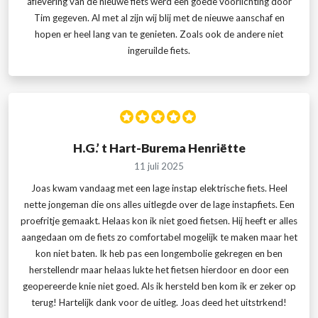
aflevering van de nieuwe fiets werd een goede voorlichting door
Tim gegeven. Al met al zijn wij blij met de nieuwe aanschaf en
hopen er heel lang van te genieten. Zoals ook de andere niet
ingeruilde fiets.
H.G.’ t Hart-Burema Henriëtte
11 juli 2025
Joas kwam vandaag met een lage instap elektrische fiets. Heel
nette jongeman die ons alles uitlegde over de lage instapfiets. Een
proefritje gemaakt. Helaas kon ik niet goed fietsen. Hij heeft er alles
aangedaan om de fiets zo comfortabel mogelijk te maken maar het
kon niet baten. Ik heb pas een longembolie gekregen en ben
herstellendr maar helaas lukte het fietsen hierdoor en door een
geopereerde knie niet goed. Als ik hersteld ben kom ik er zeker op
terug! Hartelijk dank voor de uitleg. Joas deed het uitstrkend!