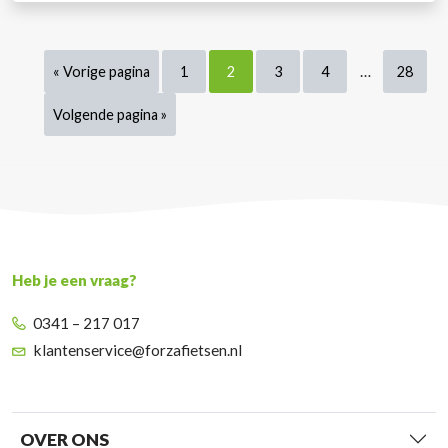
…
« Vorige pagina
1
2
3
4
28
Volgende pagina »
Heb je een vraag?
0341 – 217 017
klantenservice@forzafietsen.nl
OVER ONS