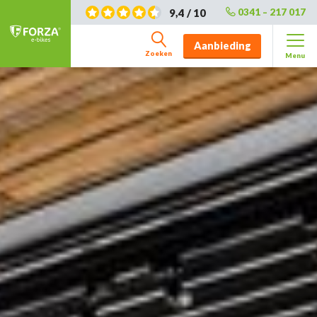
9,4 / 10
0341 – 217 017
Aanbieding
Zoeken
Menu