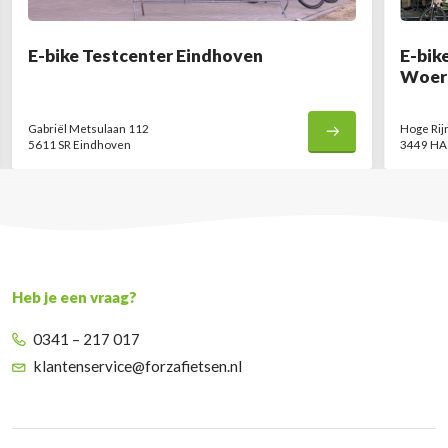
E-bike Testcenter Eindhoven
E-bik
Woer
Gabriël Metsulaan 112
Hoge Rij
5611 SR Eindhoven
3449 HA
Heb je een vraag?
0341 – 217 017
klantenservice@forzafietsen.nl