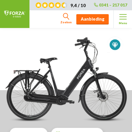
9,4 / 10
0341 – 217 017
Aanbieding
Zoeken
Menu