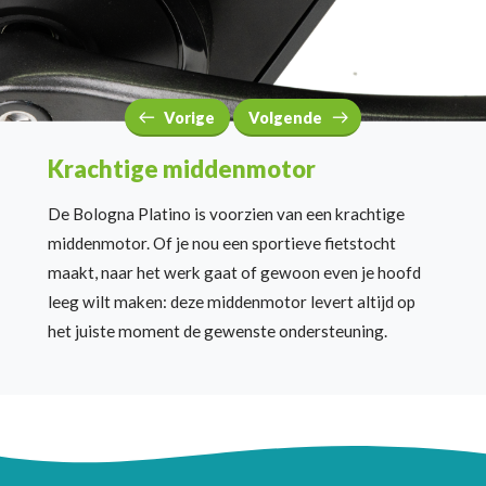
Vorige
Volgende
Krachtige middenmotor
Altijd zichtbaar
Moderne uitstraling
De Bologna Platino
Veiligheid voorop! Met
De Bologna Grafit
heeft
is
voorzien van een krachtige
de
een moderne uitstraling
Forza
Daytime
Running
middenmot
Light
dank
zij
ben je in elke situatie
de geïntegreerde accu
o
r
.
Of je nou een sportieve fietstocht
zichtbaar
en bijzondere
.
Dat is v
eilig
maakt
voor jou
grijsblauwe kleur.
,
naar het werk gaat
é
n voor anderen.
of
gewoon even je hoofd
leeg wilt maken
: d
eze
middenmot
o
r
levert altijd op
het juiste moment de
gewenste
ondersteuning.