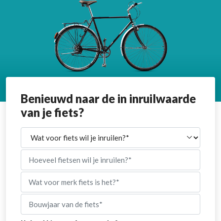
Benieuwd naar de in inruilwaarde
van je fiets?
Wat
voor
soort
fiets
Hoeveel
wil
fietsen
je
wil
inruilen?
je
Wat
(Vereist)
inruilen?
voor
(Vereist)
merk
fiets
Bouwjaar
is
van
het?
fiets