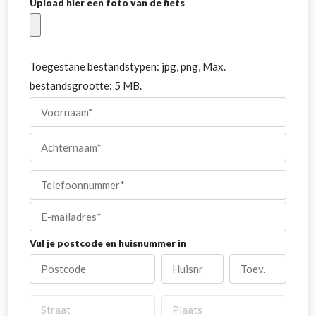
Upload hier een foto van de fiets
Toegestane bestandstypen: jpg, png, Max.
bestandsgrootte: 5 MB.
Naam
(Vereist)
Voornaam
Achternaam
Telefoonnumer
(Vereist)
E-
mailadres
(Vereist)
Vul je postcode en huisnummer in