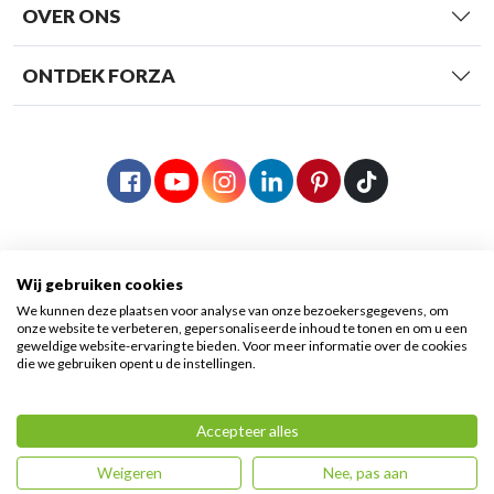
OVER ONS
ONTDEK FORZA
Wij gebruiken cookies
We kunnen deze plaatsen voor analyse van onze bezoekersgegevens, om
onze website te verbeteren, gepersonaliseerde inhoud te tonen en om u een
geweldige website-ervaring te bieden. Voor meer informatie over de cookies
die we gebruiken opent u de instellingen.
© 2026 Forza Fietsen
|
Algemene voorwaarden
|
Accepteer alles
Benieuwd naar de acties op deze
Privacy voorwaarden
|
Sitemap
fiets? Klik hier!
Weigeren
Nee, pas aan