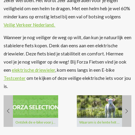
zeker wel doen. Het wordt zeer aangeraden voor je eigen
veiligheid om een helm te dragen. Met een helm heb je wel 60%
minder kans op ernstig letsel bij een val of botsing volgens
Veilig Verkeer Nederland.
Wanneer je nog veiliger de weg op wilt, dan kun je natuurlijk een
stabielere fiets kopen. Denk dan eens aan een elektrische
driewieler. Deze fiets bied je stabiliteit en comfort. Hiermee
voel je je nog veiliger op de weg! Bij Forza Fietsen vind je ook
een
elektrische driewieler
, kom eens langs in een E-bike
Testcenter
om te kijken of deze veilige elektrische iets voor jou
is.
Ontdek de e-bike voor jouw stijl en budget met de Forza Selections!
Waarom is de lente hét fietsseizoen?